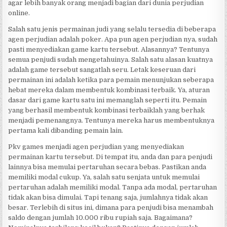
agar lebih banyak orang menjadi bagian dari dunia perjudian
online.
Salah satu jenis permainan judi yang selalu tersedia di beberapa
agen perjudian adalah poker. Apa pun agen perjudian nya, sudah
pasti menyediakan game kartu tersebut. Alasannya? Tentunya
semua penjudi sudah mengetahuinya. Salah satu alasan kuatnya
adalah game tersebut sangatlah seru. Letak keseruan dari
permainan ini adalah ketika para pemain menunjukan seberapa
hebat mereka dalam membentuk kombinasi terbaik. Ya, aturan
dasar dari game kartu satu ini memanglah seperti itu. Pemain
yang berhasil membentuk kombinasi terbaiklah yang berhak
menjadi pemenangnya. Tentunya mereka harus membentuknya
pertama kali dibanding pemain lain.
Pkv games menjadi agen perjudian yang menyediakan
permainan kartu tersebut. Di tempat itu, anda dan para penjudi
lainnya bisa memulai pertaruhan secara bebas. Pastikan anda
memiliki modal cukup. Ya, salah satu senjata untuk memulai
pertaruhan adalah memiliki modal. Tanpa ada modal, pertaruhan
tidak akan bisa dimulai. Tapi tenang saja, jumlahnya tidak akan
besar. Terlebih di situs ini, dimana para penjudi bisa menambah
saldo dengan jumlah 10.000 ribu rupiah saja. Bagaimana?