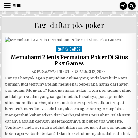
Skip
MENU
to
content
Tag:
daftar pkv poker
PKV GAMES
Posted
in
Memahami 2 Jenis Permainan Poker Di Situs
Pkv Games
AUTHOR:
PUBLISHED
PARKWAYPARTNERSN
JANUARI 12, 2022
DATE:
Berapa banyak agen perjudian online yang anda ketahui? Para
pemain judi tentunya telah mengenal beberapa nama dari agen
perjudian. Mengapa? Karena menemukan agen perjudian online
adalah persoalan yang sangat mudah. Pasalnya, para pemilik
situs memiliki berbagai cara untuk memperkenalkan tempat
bertaruh mereka. Ya, ada banyak cara agar orang-orang bisa
mengetahui keberadaan dari berbagai situs tersebut. Salah satu
caranya adalah dengan meletakkannya di beberapa website.
Tentunya anda pernah melihat iklan mengenai situs perjudian di
beberapa website bukan? Iklan tersebut menjadi salah satu trik