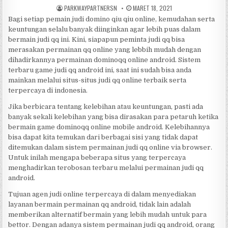
AUTHOR:
PUBLISHED
PARKWAYPARTNERSN
MARET 18, 2021
DATE:
Bagi setiap pemain judi domino qiu qiu online, kemudahan serta
keuntungan selalu banyak diinginkan agar lebih puas dalam
bermain judi qq ini. Kini, siapapun peminta judi qq bisa
merasakan permainan qq online yang lebbih mudah dengan
dihadirkannya permainan dominoqq online android. Sistem
terbaru game judi qq android ini, saat ini sudah bisa anda
mainkan melalui situs-situs judi qq online terbaik serta
terpercaya di indonesia.
Jika berbicara tentang kelebihan atau keuntungan, pasti ada
banyak sekali kelebihan yang bisa dirasakan para petaruh ketika
bermain game dominoqq online mobile android. Kelebihannya
bisa dapat kita temukan dari berbagai sisi yang tidak dapat
ditemukan dalam sistem permainan judi qq online via browser.
Untuk inilah mengapa beberapa situs yang terpercaya
menghadirkan terobosan terbaru melalui permainan judi qq
android.
Tujuan agen judi online terpercaya di dalam menyediakan
layanan bermain permainan qq android, tidak lain adalah
memberikan alternatif bermain yang lebih mudah untuk para
bettor. Dengan adanya sistem permainan judi qq android, orang