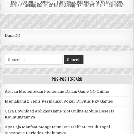
DOMINOQQ ONLINE
,
DOMINOQQ TERPERCAYA
,
JUDI ONLINE
,
SITUS DOMINOQQ
,
SITUS DOMINOQQ ONLINE
,
SITUS DOMINOQQ TERPERCAYA
,
SITUS JUDI ONLINE
DanaQQ
Search
for:
POS-POS TERBARU
Aturan Menentukan Pemenang Dalam Game QQ Online
Memahami 2 Jenis Permainan Poker Di Situs Pkv Games
Cara Download Aplikasi Game Slot Online Mobile Beserta
Keuntungannya
Apa Saja Manfaat Mengetahui Dan Melihat Result Togel
Singapore Periode Sebelumnya