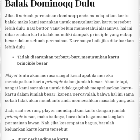
Balak Dominoqq Dulu
Jika di sebuah permainan
dominoqq
anda mendapatkan kartu
balak, maka kami sarankan untuk mengeluarkan kartu tersebut
lebih dulu. Bagi bettor yang belum mengetahui alasannya, hal ini
dikarenakan kartu balak memiliki dampak principle yang cukup
besar dalam sebuah permainan. Karenanya baik jika dikeluarkan
lebih dulu.
Tidak disarankan terburu-buru menurunkan kartu
principle besar
Player
tentu akan merasa sangat kesal apabila mereka
mendapatkan kartu
principle
dalam jumlah besar. Akan tetapi,
sangat kami sarankan untuk tidak gegabah mengeluarkan kartu-
kartu dalam jumlah besar, karena percayalah, bahwa hal ini sama
sekali tidak akan membantu anda memecahkan masalah yang ada.
Jadi, saat seorang player mendapatkan kartu dengan jumlah
principle
besar, maka baiknya, baca dulu bagaimana langkah
permainan lawan. Nah, jika kesempatan bagus, barulah
keluarkan kartu kartu tersebut.
Buat perbandingan kartu