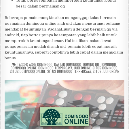
Tetap berkesempatan memperoleh keuntungan bonus
besar dalam permainan qq
Beberapa pemain mungkin akan menganggap kalau bermain
permainan dominoqq online android akan mengurangi peluang
mendapat keuntungan. Padahal, justru dengan bermain qq via
android, tiap bettor punya kesempatan yang lebih baik untuk
memperoleh keuntungan besar. Hal ini dikarenakan lewat
pengoperasian mudah di android, pemain lebih cepat meraih
keuntungannya, seperti contohnya lebih cepat dalam mengclaim
bonus.
TAGGED
AGEN DOMINOQQ
,
DAFTAR DOMINOQQ
,
DOMINO QQ
,
DOMINOQQ
,
DOMINOQQ ONLINE
,
DOMINOQQ TERPERCAYA
,
JUDI ONLINE
,
SITUS DOMINOQQ
,
SITUS DOMINOQQ ONLINE
,
SITUS DOMINOQQ TERPERCAYA
,
SITUS JUDI ONLINE