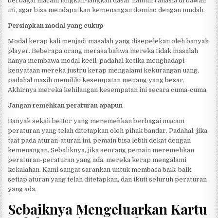
berbagai macam langkah-langkah dasar namun rahasia di bawah
ini, agar bisa mendapatkan kemenangan domino dengan mudah.
Persiapkan modal yang cukup
Modal kerap kali menjadi masalah yang disepelekan oleh banyak
player. Beberapa orang merasa bahwa mereka tidak masalah
hanya membawa modal kecil, padahal ketika menghadapi
kenyataan mereka justru kerap mengalami kekurangan uang,
padahal masih memiliki kesempatan menang yang besar.
Akhirnya mereka kehilangan kesempatan ini secara cuma-cuma.
Jangan remehkan peraturan apapun
Banyak sekali bettor yang meremehkan berbagai macam
peraturan yang telah ditetapkan oleh pihak bandar. Padahal, jika
taat pada aturan-aturan ini, pemain bisa lebih dekat dengan
kemenangan. Sebaliknya, jika seorang pemain meremehkan
peraturan-peraturan yang ada, mereka kerap mengalami
kekalahan. Kami sangat sarankan untuk membaca baik-baik
setiap aturan yang telah ditetapkan, dan ikuti seluruh peraturan
yang ada.
Sebaiknya Mengeluarkan Kartu