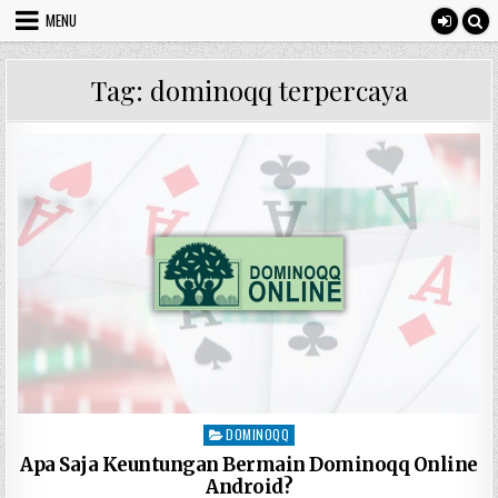
Skip
MENU
to
content
Tag:
dominoqq terpercaya
DOMINOQQ
Posted
in
Apa Saja Keuntungan Bermain Dominoqq Online
Android?