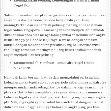
Meningkatkan Peluang Kemenangan Dalam Bermain
Togel Sgp
Selain itu, manfaat lain jika mengetahui result pengeluaran togel
singapore dari periode-periode tempo lalu yaitu bisa
meningkatkan dan menambah peluang menang anda saat main
togel online singapore. Kemenangan anda menjadi lebih mudah
dikarenakan anda bisa mengetahui gambaran kemunculan angka
keluaran sgp periode selanjutnya. Karena dengan semakin
mudah dengan mendapatkan prediksi yang baik berdasarkan
result sgp tersebut, tentunya peluang keberhasilan menebak
angka menjadi kian berpeluang.
Mempermudah Membuat Rumus Jitu Togel Online
Singapore
Hal tidak kalah bermanfaatnya dari mengetahui serta melihat
keluaran angka togel singapore periode sebelumnya adalah bisa
mempermudah anda sebagai bettor dalam menciptakan rumus
jitu sgp. Untuk bisa memiliki angka yang akurat guna menebak
keluaran togel sgp berikutnya, pasti butuh yang namanya angka
jitu. Nah, angka jitu sgp tersebut bisa anda buat dengan melihat
dulu data result sgp, sehingga beberapa angka yang pas bisa