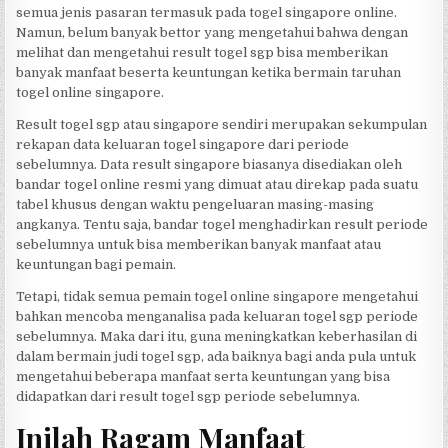
semua jenis pasaran termasuk pada togel singapore online.
Namun, belum banyak bettor yang mengetahui bahwa dengan
melihat dan mengetahui result togel sgp bisa memberikan
banyak manfaat beserta keuntungan ketika bermain taruhan
togel online singapore.
Result togel sgp atau singapore sendiri merupakan sekumpulan
rekapan data keluaran togel singapore dari periode
sebelumnya. Data result singapore biasanya disediakan oleh
bandar togel online resmi yang dimuat atau direkap pada suatu
tabel khusus dengan waktu pengeluaran masing-masing
angkanya. Tentu saja, bandar togel menghadirkan result periode
sebelumnya untuk bisa memberikan banyak manfaat atau
keuntungan bagi pemain.
Tetapi, tidak semua pemain togel online singapore mengetahui
bahkan mencoba menganalisa pada keluaran togel sgp periode
sebelumnya. Maka dari itu, guna meningkatkan keberhasilan di
dalam bermain judi togel sgp, ada baiknya bagi anda pula untuk
mengetahui beberapa manfaat serta keuntungan yang bisa
didapatkan dari result togel sgp periode sebelumnya.
Inilah Ragam Manfaat