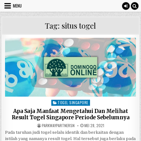
Skip
MENU
to
content
Tag:
situs togel
TOGEL SINGAPORE
Posted
in
Apa Saja Manfaat Mengetahui Dan Melihat
Result Togel Singapore Periode Sebelumnya
AUTHOR:
PUBLISHED
PARKWAYPARTNERSN
MEI 28, 2021
DATE:
Pada taruhan judi togel selalu identik dan berkaitan dengan
istilah yang namanya result togel. Hal tersebut juga berlaku pada