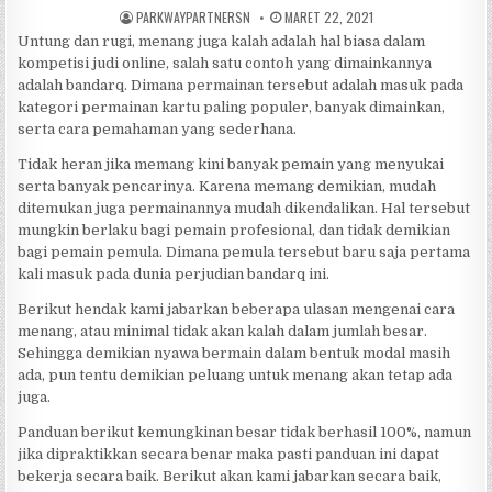
AUTHOR:
PUBLISHED
PARKWAYPARTNERSN
MARET 22, 2021
DATE:
Untung dan rugi, menang juga kalah adalah hal biasa dalam
kompetisi judi online, salah satu contoh yang dimainkannya
adalah bandarq. Dimana permainan tersebut adalah masuk pada
kategori permainan kartu paling populer, banyak dimainkan,
serta cara pemahaman yang sederhana.
Tidak heran jika memang kini banyak pemain yang menyukai
serta banyak pencarinya. Karena memang demikian, mudah
ditemukan juga permainannya mudah dikendalikan. Hal tersebut
mungkin berlaku bagi pemain profesional, dan tidak demikian
bagi pemain pemula. Dimana pemula tersebut baru saja pertama
kali masuk pada dunia perjudian bandarq ini.
Berikut hendak kami jabarkan beberapa ulasan mengenai cara
menang, atau minimal tidak akan kalah dalam jumlah besar.
Sehingga demikian nyawa bermain dalam bentuk modal masih
ada, pun tentu demikian peluang untuk menang akan tetap ada
juga.
Panduan berikut kemungkinan besar tidak berhasil 100%, namun
jika dipraktikkan secara benar maka pasti panduan ini dapat
bekerja secara baik. Berikut akan kami jabarkan secara baik,