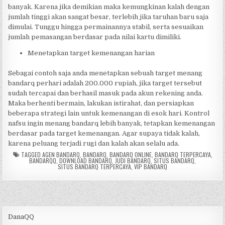
banyak. Karena jika demikian maka kemungkinan kalah dengan
jumlah tinggi akan sangat besar, terlebih jika taruhan baru saja
dimulai. Tunggu hingga permainannya stabil, serta sesuaikan
jumlah pemasangan berdasar pada nilai kartu dimiliki.
Menetapkan target kemenangan harian
Sebagai contoh saja anda menetapkan sebuah target menang
bandarq perhari adalah 200.000 rupiah, jika target tersebut
sudah tercapai dan berhasil masuk pada akun rekening anda.
Maka berhenti bermain, lakukan istirahat, dan persiapkan
beberapa strategi lain untuk kemenangan di esok hari. Kontrol
nafsu ingin menang bandarq lebih banyak, tetapkan kemenangan
berdasar pada target kemenangan. Agar supaya tidak kalah,
karena peluang terjadi rugi dan kalah akan selalu ada.
TAGGED
AGEN BANDARQ
,
BANDARQ
,
BANDARQ ONLINE
,
BANDARQ TERPERCAYA
,
BANDARQQ
,
DOWNLOAD BANDARQ
,
JUDI BANDARQ
,
SITUS BANDARQ
,
SITUS BANDARQ TERPERCAYA
,
VIP BANDARQ
DanaQQ