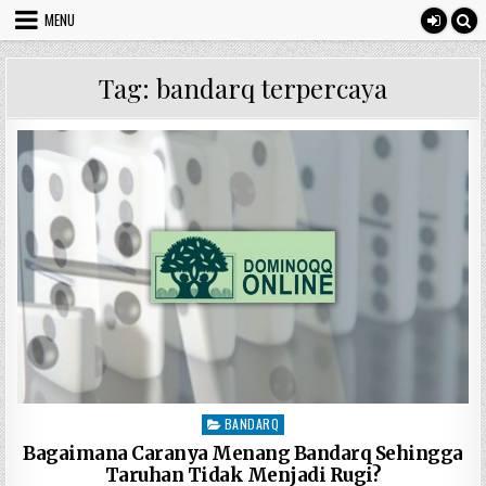
Skip
MENU
to
content
Tag:
bandarq terpercaya
BANDARQ
Posted
in
Bagaimana Caranya Menang Bandarq Sehingga
Taruhan Tidak Menjadi Rugi?